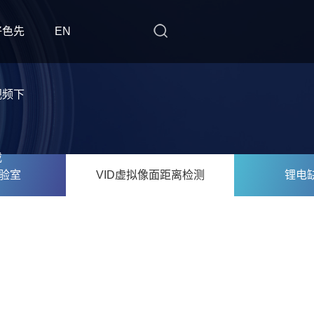
好色先
EN
视频下
载
验室
VID虚拟像面距离检测
锂电