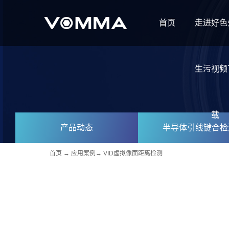
首页
走进好色
生污视频
载
产品动态
半导体引线键合检
首页
→
应用案例
→
VID虚拟像面距离检测